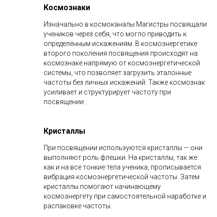
Космознаки
Изначально в космоканалы Магистры посвящали
учеников через себя, что могло приводить к
определённым искажениям. В космоэнергетике
второго поколения посвящения происходят на
космознаке напрямую от космоэнергетической
системы, что позволяет загрузить эталонные
частоты без личных искажений. Также космознак
усиливает и структурирует частоту при
посвящении.
Кристаллы
При посвящении используются кристаллы — они
выполняют роль флешки. На кристаллы, так же
как и на все тонкие тела ученика, прописывается
вибрация космоэнергетической частоты. Затем
кристаллы помогают начинающему
космоэнергету при самостоятельной наработке и
распаковке частоты.